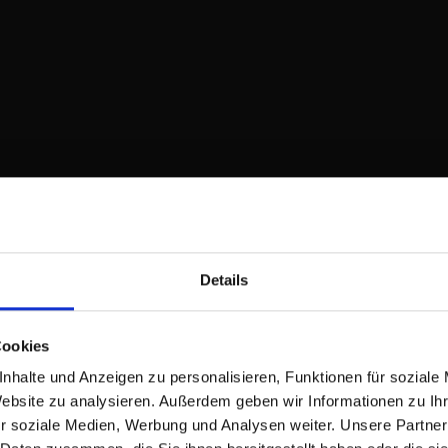
Details
35 Netzwerke
Cookies
+180 Mio. relevant
nhalte und Anzeigen zu personalisieren, Funktionen für soziale
Website zu analysieren. Außerdem geben wir Informationen zu I
+22 Berufsgruppe
r soziale Medien, Werbung und Analysen weiter. Unsere Partner