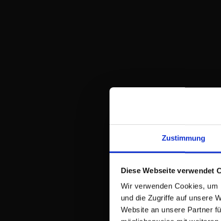
Zusatzleistungen
machen
Ihr
Unternehmen
für
Top-
Talente
besonders
attraktiv.
01
Zustimmung
Reduzierte
Krankheitsaus
Diese Webseite verwendet 
Gesundheitsförder
Wir verwenden Cookies, um I
Angebote
und die Zugriffe auf unsere 
sorgen
Website an unsere Partner fü
für