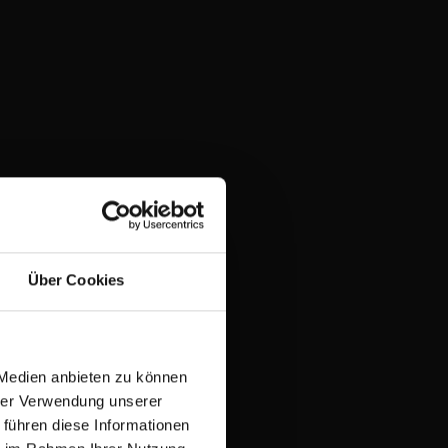
Sie
Fluktuation
und
setzen
Sie
auf
stabile,
zukunftsorientierte
Stellenbesetzungen.
03
Attraktiv
durch
steuerliche
Über Cookies
Vorteile
Nutzen
Sie
 Medien anbieten zu können
steuerlich
hrer Verwendung unserer
begünstigte
 führen diese Informationen
Leistungen,