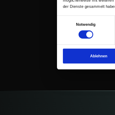
möglicherweise mit weiteren
ein
der Dienste gesammelt habe
fitteres
und
Einwilligungsauswahl
leistungsfähigeres
Notwendig
Team.
04
Ablehnen