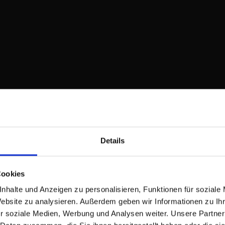
länger
–
wir
fördern
Ihre
Bindung
durch
maßgeschneiderte
Benefits.
02
Steigerung
der
Details
Produktivität
Engagierte
fälle
Cookies
Mitarbeiter
nde
arbeiten
nhalte und Anzeigen zu personalisieren, Funktionen für soziale
effizienter
Website zu analysieren. Außerdem geben wir Informationen zu I
–
r soziale Medien, Werbung und Analysen weiter. Unsere Partner
Ihre